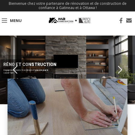
Bienvenue chez votre partenaire de rénovation et de construction de
confiance à Gatineau et à Ottawa !
MENU
RÉNO ET CONSTRUCTION
Engagement envers l'excellence et passion pour le
savoir-faire