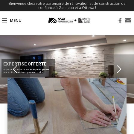
Bienvenue chez votre partenaire de rénovation et de construction de
confiance à Gatineau et à Ottawa !
MENU
EXPERTISE OFFERTE
Donner vie à votre vision pour les espaces que vous
aimez et les transformer pour votre confort.