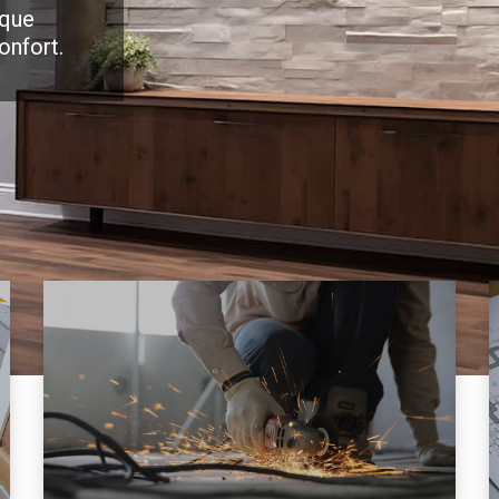
 que
onfort.