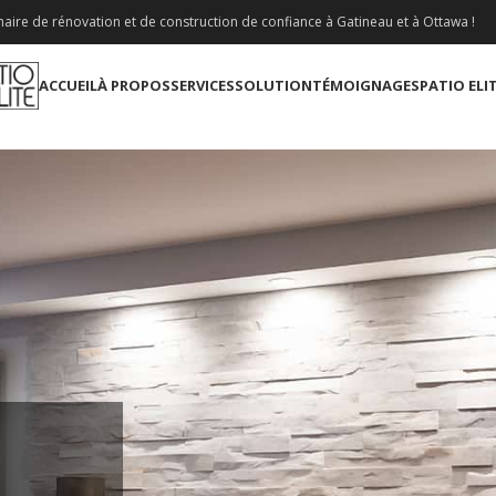
aire de rénovation et de construction de confiance à Gatineau et à Ottawa !
ACCUEIL
À PROPOS
SERVICES
SOLUTION
TÉMOIGNAGES
PATIO ELI