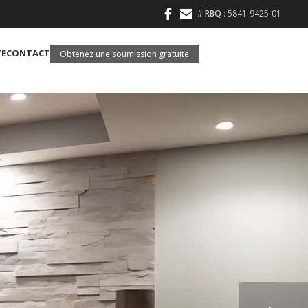
#
RBQ
: 5841-9425-01
TE
CONTACT
Obtenez une soumission gratuite