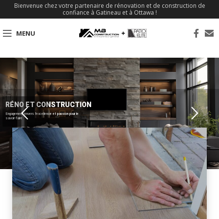
Bienvenue chez votre partenaire de rénovation et de construction de
confiance à Gatineau et à Ottawa !
MENU
RÉNO ET CONSTRUCTION
Engagement envers l'excellence et passion pour le
savoir-faire