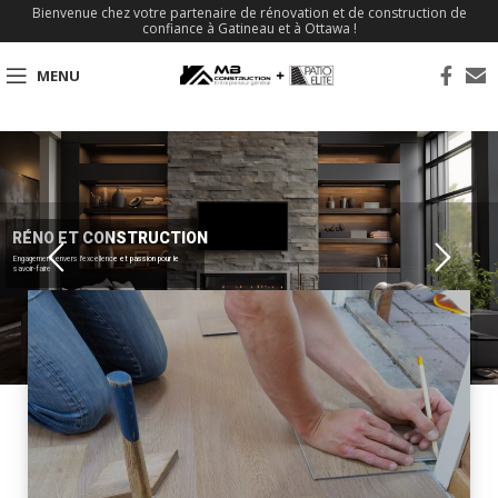
Bienvenue chez votre partenaire de rénovation et de construction de
confiance à Gatineau et à Ottawa !
MENU
RÉNO ET CONSTRUCTION
Engagement envers l'excellence et passion pour le
savoir-faire