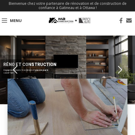
Bienvenue chez votre partenaire de rénovation et de construction de
confiance à Gatineau et à Ottawa !
MENU
RÉNO ET CONSTRUCTION
Engagement envers l'excellence et passion pour le
savoir-faire