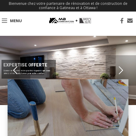
Bienvenue chez votre partenaire de rénovation et de construction de
confiance à Gatineau et à Ottawa !
MENU
EXPERTISE OFFERTE
Donner vie à votre vision pour les espaces que vous
aimez et les transformer pour votre confort.