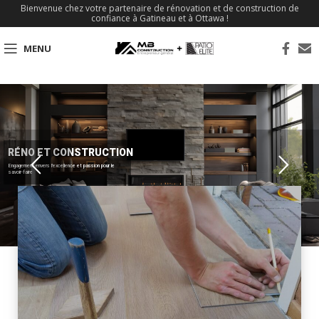
Bienvenue chez votre partenaire de rénovation et de construction de
confiance à Gatineau et à Ottawa !
MENU
RÉNO ET CONSTRUCTION
Engagement envers l'excellence et passion pour le
savoir-faire