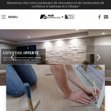
Bienvenue chez votre partenaire de rénovation et de construction de
confiance à Gatineau et à Ottawa !
MENU
EXPERTISE OFFERTE
Donner vie à votre vision pour les espaces que vous
aimez et les transformer pour votre confort.