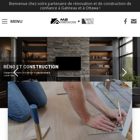
Bienvenue chez votre partenaire de rénovation et de construction de
confiance à Gatineau et à Ottawa !
MENU
RÉNO ET CONSTRUCTION
Engagement envers l'excellence et passion pour le
savoir-faire