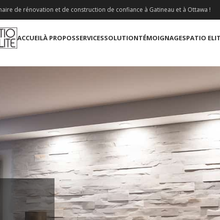
aire de rénovation et de construction de confiance à Gatineau et à Ottawa !
ACCUEIL
À PROPOS
SERVICES
SOLUTION
TÉMOIGNAGES
PATIO ELI