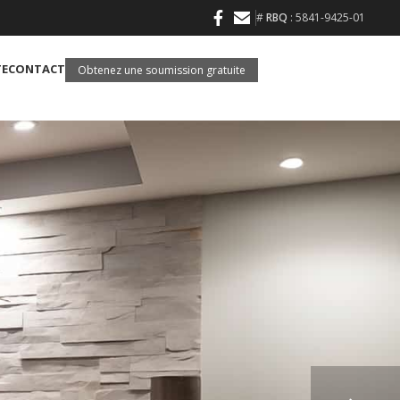
#
RBQ
: 5841-9425-01
TE
CONTACT
Obtenez une soumission gratuite