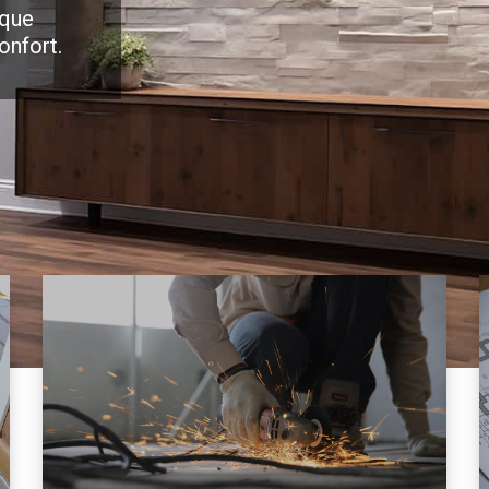
 que
onfort.