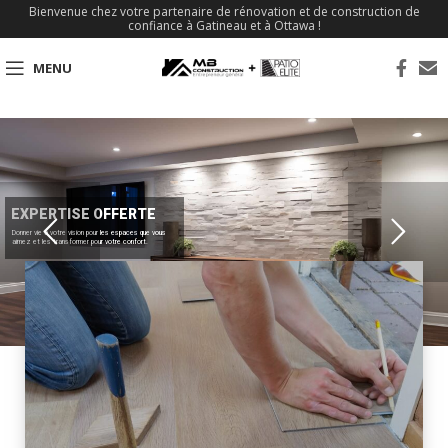
Bienvenue chez votre partenaire de rénovation et de construction de
confiance à Gatineau et à Ottawa !
MENU
EXPERTISE OFFERTE
Donner vie à votre vision pour les espaces que vous
aimez et les transformer pour votre confort.