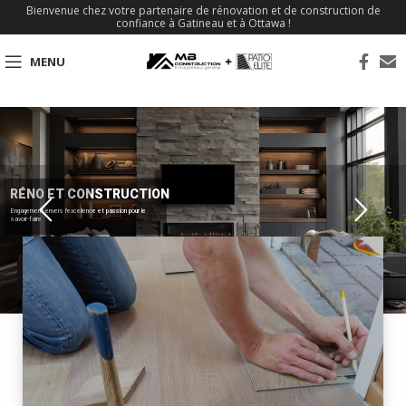
Bienvenue chez votre partenaire de rénovation et de construction de
confiance à Gatineau et à Ottawa !
MENU
RÉNO ET CONSTRUCTION
Engagement envers l'excellence et passion pour le
savoir-faire