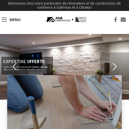
Bienvenue chez votre partenaire de rénovation et de construction de
confiance à Gatineau et à Ottawa !
MENU
EXPERTISE OFFERTE
Donner vie à votre vision pour les espaces que vous
aimez et les transformer pour votre confort.