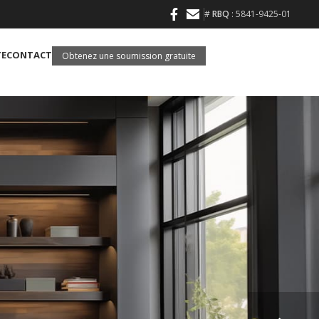
#
RBQ
: 5841-9425-01
TE
CONTACT
Obtenez une soumission gratuite