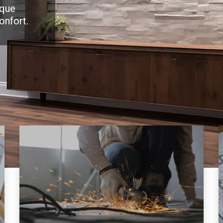
 que
onfort.