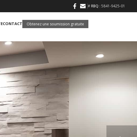
#
RBQ
: 5841-9425-01
TE
CONTACT
Obtenez une soumission gratuite