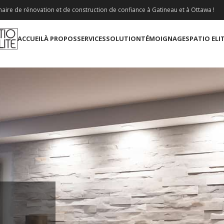
aire de rénovation et de construction de confiance à Gatineau et à Ottawa !
ACCUEIL
À PROPOS
SERVICES
SOLUTION
TÉMOIGNAGES
PATIO ELI