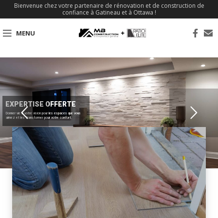
Bienvenue chez votre partenaire de rénovation et de construction de
confiance à Gatineau et à Ottawa !
MENU
EXPERTISE OFFERTE
Donner vie à votre vision pour les espaces que vous
aimez et les transformer pour votre confort.