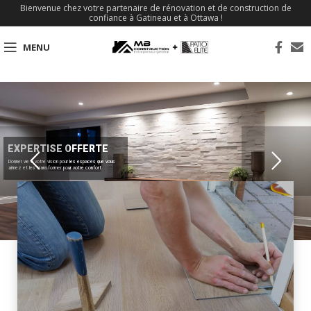
Bienvenue chez votre partenaire de rénovation et de construction de
confiance à Gatineau et à Ottawa !
MENU
EXPERTISE OFFERTE
Donner vie à votre vision pour les espaces que vous
aimez et les transformer pour votre confort.