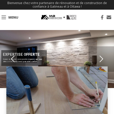
Bienvenue chez votre partenaire de rénovation et de construction de
confiance à Gatineau et à Ottawa !
MENU
EXPERTISE OFFERTE
Donner vie à votre vision pour les espaces que vous
aimez et les transformer pour votre confort.