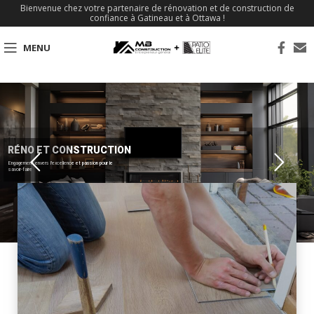
Bienvenue chez votre partenaire de rénovation et de construction de
confiance à Gatineau et à Ottawa !
MENU
RÉNO ET CONSTRUCTION
Engagement envers l'excellence et passion pour le
savoir-faire