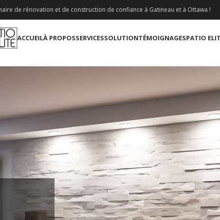
aire de rénovation et de construction de confiance à Gatineau et à Ottawa !
ACCUEIL
À PROPOS
SERVICES
SOLUTION
TÉMOIGNAGES
PATIO ELI