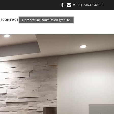
#
RBQ
: 5841-9425-01
TE
CONTACT
Obtenez une soumission gratuite