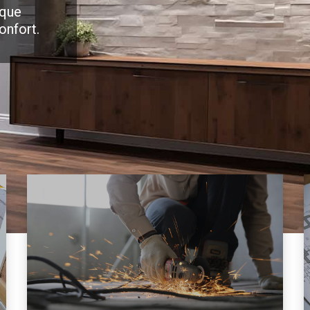
 que
onfort.